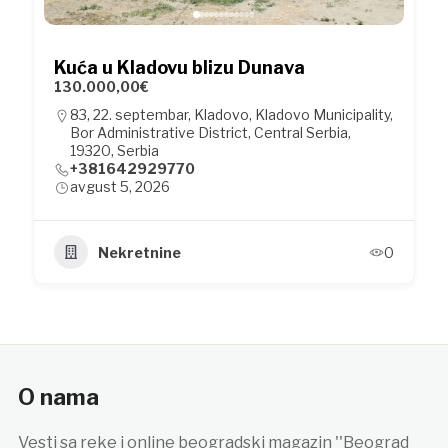
Kuća u Kladovu blizu Dunava
130.000,00€
83, 22. septembar, Kladovo, Kladovo Municipality,
Bor Administrative District, Central Serbia,
19320, Serbia
+381642929770
avgust 5, 2026
Nekretnine
0
O nama
Vesti sa reke i online beogradski magazin ''Beograd