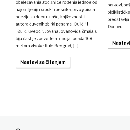
obeležavanja godišnjice rođenja jednog od
parkovi, baš
najomiljenijih srpskih pesnika, prvog pisca
biciklistič
poezije za decu u našoj književnosti i
predstavlja
autora čuvenih zbirki pesama „Đulići“ i
Dunavu.
„Đulići uveoci“, Jovana Jovanovića Zmaja, u
čiju čast je zasvetlela medija fasada 168
Nastavi
metara visoke Kule Beograd, […]
Nastavi sa čitanjem