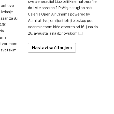
sve generacije! Ljubitelji kinematografije,
front ove
da li ste spremni? Počinje drugi po redu
 izdanje
Galerija Open Air Cinema powered by
azan za 8. i
Admiral. Tvoj omiljeni letnji bioskop pod
0.30
vedrim nebom biće otvoren od 16. juna do
da.
26. avgusta, a na džinovskom […]
na na
 otvorenom
Nastavi sa čitanjem
im svetskim