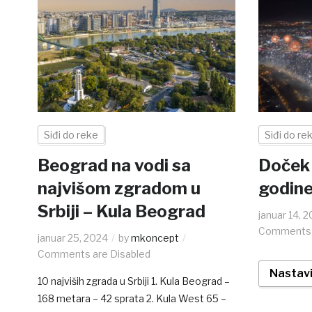
Siđi do reke
Siđi do re
Beograd na vodi sa
Doček
najvišom zgradom u
godine
Srbiji – Kula Beograd
januar 14, 
Comments 
januar 25, 2024
by
mkoncept
Comments are Disabled
Nastavi
10 najviših zgrada u Srbiji 1. Kula Beograd –
168 metara – 42 sprata 2. Kula West 65 –