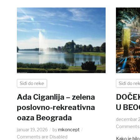
Siđi do reke
Siđi do re
Ada Ciganlija – zelena
DOČE
poslovno-rekreativna
U BEO
oaza Beograda
decembar 2
Comments 
januar 19, 2026
by
mkoncept
Comments are Disabled
Kako je bil