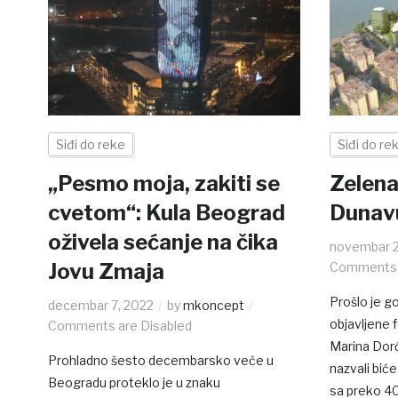
Siđi do reke
Siđi do re
„Pesmo moja, zakiti se
Zelena
cvetom“: Kula Beograd
Dunav
oživela sećanje na čika
novembar 2
Jovu Zmaja
Comments 
Prošlo je g
decembar 7, 2022
by
mkoncept
objavljene 
Comments are Disabled
Marina Dorć
Prohladno šesto decembarsko veče u
nazvali bi
Beogradu proteklo je u znaku
sa preko 40