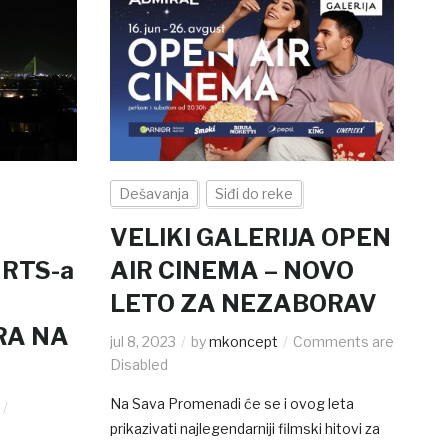
Dešavanja
Siđi do reke
VELIKI GALERIJA OPEN
 RTS-a
AIR CINEMA – NOVO
LETO ZA NEZABORAV
ERA NA
jul 8, 2023
by
mkoncept
Comments are
Disabled
Na Sava Promenadi će se i ovog leta
prikazivati najlegendarniji filmski hitovi za