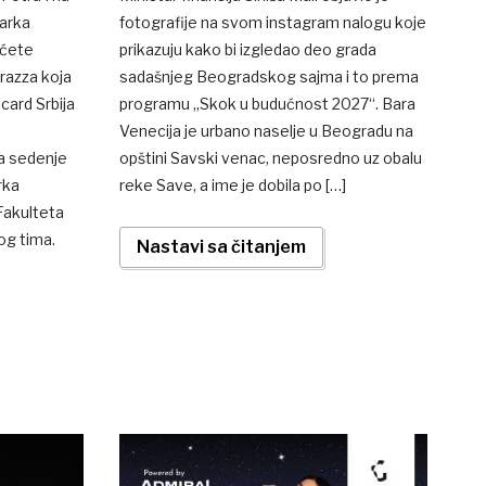
arka
fotografije na svom instagram nalogu koje
ićete
prikazuju kako bi izgledao deo grada
razza koja
sadašnjeg Beogradskog sajma i to prema
card Srbija
programu „Skok u budućnost 2027“. Bara
a
Venecija je urbano naselje u Beogradu na
za sedenje
opštini Savski venac, neposredno uz obalu
rka
reke Save, a ime je dobila po […]
Fakulteta
og tima.
Nastavi sa čitanjem