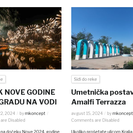
ke
Siđi do reke
K NOVE GODINE
Umetnička posta
GRADU NA VODI
Amalfi Terrazza
2, 2024
by
mkoncept
avgust 15, 2024
by
mkoncep
are Disabled
Comments are Disabled
o na dočeku Nove 2024. godine
Ukoliko prošetate ulicom Kralja 