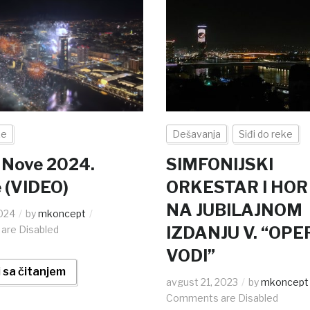
ke
Dešavanja
Siđi do reke
 Nove 2024.
SIMFONIJSKI
 (VIDEO)
ORKESTAR I HOR
NA JUBILAJNOM
2024
by
mkoncept
IZDANJU V. “OP
are Disabled
VODI”
 sa čitanjem
avgust 21, 2023
by
mkoncept
Comments are Disabled