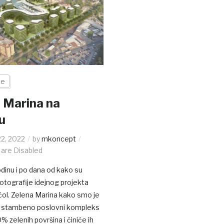
ke
 Marina na
u
2, 2022
by
mkoncept
are Disabled
odinu i po dana od kako su
fotografije idejnog projekta
ol. Zelena Marina kako smo je
će stambeno poslovni kompleks
% zelenih površina i činiće ih