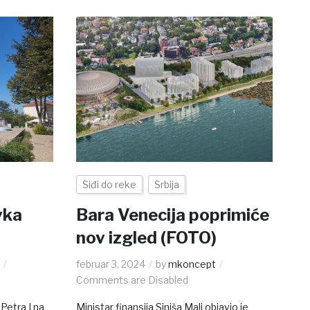
Siđi do reke
Srbija
vka
Bara Venecija poprimiće
nov izgled (FOTO)
t
februar 3, 2024
by
mkoncept
Comments are Disabled
Petra I na
Ministar finansija Siniša Mali objavio je