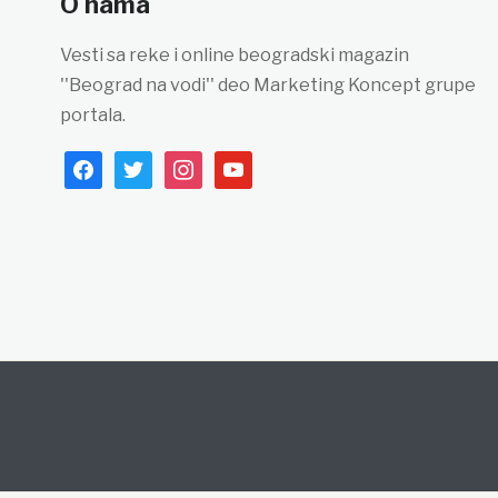
O nama
Vesti sa reke i online beogradski magazin
''Beograd na vodi'' deo Marketing Koncept grupe
portala.
facebook
twitter
instagram
youtube