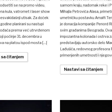
 podsetiti se na promo videu.
samom kraju, nadomak reke i P
na kula, vatromet i laser show
Mihajla Petrovića Alasa, primet
 nesvakidašnji utisak. Za doček
umetničku postavku Amalfi Ter
godine planirani su nastupi
je donacija kompanije Penord Ri
zvođača prema već utrvrđenom
svim građanima Beograda. Ov
ji počinje 31. decembra u
impozantna kolonada i ostrva 
a na platou ispod mosta […]
predstavljaju autorsko delo Ma
Lađušića, redovnog profesora 
primenjenih umetnosti i njegov
 sa čitanjem
Nastavi sa čitanjem