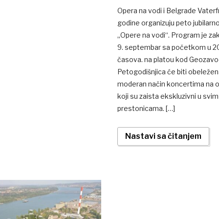
Opera na vodi i Belgrade Vater
godine organizuju peto jubilarno
„Opere na vodi“. Program je zak
9. septembar sa početkom u 2
časova. na platou kod Geozavo
Petogodišnjica će biti obeleže
moderan način koncertima na
koji su zaista ekskluzivni u sv
prestonicama. […]
Nastavi sa čitanjem