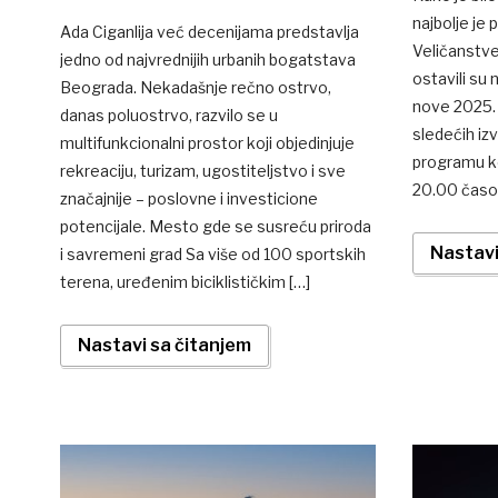
najbolje je
Ada Ciganlija već decenijama predstavlja
Veličanstve
jedno od najvrednijih urbanih bogatstava
ostavili su
Beograda. Nekadašnje rečno ostrvo,
nove 2025. 
danas poluostrvo, razvilo se u
sledećih i
multifunkcionalni prostor koji objedinjuje
programu ko
rekreaciju, turizam, ugostiteljstvo i sve
20.00 časov
značajnije – poslovne i investicione
potencijale. Mesto gde se susreću priroda
Nastavi
i savremeni grad Sa više od 100 sportskih
terena, uređenim biciklističkim […]
Nastavi sa čitanjem