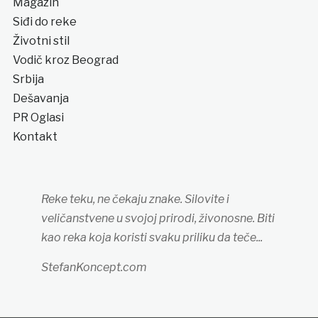
Magazin
Siđi do reke
Životni stil
Vodič kroz Beograd
Srbija
Dešavanja
PR Oglasi
Kontakt
Reke teku, ne čekaju znake. Silovite i
veličanstvene u svojoj prirodi, živonosne. Biti
kao reka koja koristi svaku priliku da teče...
StefanKoncept.com