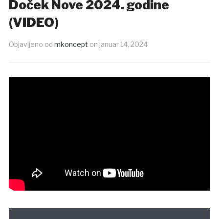
Doček Nove 2024. godine
(VIDEO)
Objavljeno od
mkoncept
on
januar 14, 2024