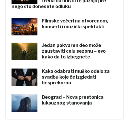
treba da obratite pažnju pre
nego što donesete odluku
Filmske večeri na otvorenom,
koncerti i muzički spektakli
Jedan pokvaren deo može
zaustaviti celu sezonu – evo
kako da to izbegnete
Kako odabrati muško odelo za
svadbu koje će izgledati
besprekorno
Beograd – Nova prestonica
luksuznog stanovanja