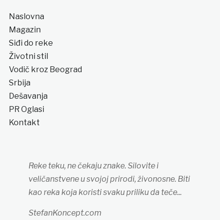
Naslovna
Magazin
Siđi do reke
Životni stil
Vodič kroz Beograd
Srbija
Dešavanja
PR Oglasi
Kontakt
Reke teku, ne čekaju znake. Silovite i
veličanstvene u svojoj prirodi, živonosne. Biti
kao reka koja koristi svaku priliku da teče...
StefanKoncept.com