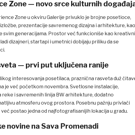
e Zone — novo srce kulturnih događaj
ence Zone u okviru Galerije privuklo je brojne posetioce,
izložbe, prezentacije savremenog dizajna i arhitekture, kao
 svim generacijama. Prostor već funkcioniše kao kreativn
di dizajneri, startapi i umetnici dobijaju priliku da se
ci.
veta — prvi put uključena ranije
ikog interesovanja posetilaca, praznična rasveta duž čitav
 je već početkom novembra. Svetlosne instalacije,
 reke i savremenih linija BW arhitekture, dodatno
atljivu atmosferu ovog prostora. Posebnu pažnju privlači
je već postao jedna od najfotografisanijih lokacija u gradu.
e novine na Sava Promenadi