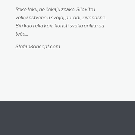
Reke teku, ne čekaju znake. Silovite i
veličanstvene u svojoj prirodi, živonosne.
Biti kao reka koja koristi svaku priliku da
teče...
StefanKoncept.com