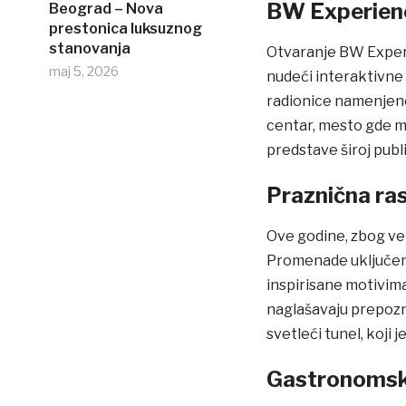
BW Experienc
Beograd – Nova
prestonica luksuznog
stanovanja
Otvaranje BW Experi
maj 5, 2026
nudeći interaktivne 
radionice namenjene
centar, mesto gde mla
predstave široj publi
Praznična ras
Ove godine, zbog vel
Promenade uključena
inspirisane motivima
naglašavaju prepozn
svetleći tunel, koji 
Gastronomsk