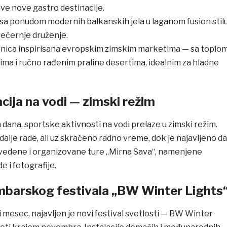
ve nove gastro destinacije.
 sa ponudom modernih balkanskih jela u laganom fusion stilu
 večernje druženje.
ionica inspirisana evropskim zimskim marketima — sa toplo
ma i ručno rađenim praline desertima, idealnim za hladne
acija na vodi — zimski režim
 dana, sportske aktivnosti na vodi prelaze u zimski režim.
 dalje rade, ali uz skraćeno radno vreme, dok je najavljeno da
uvedene i organizovane ture „Mirna Sava“, namenjene
 i fotografije.
barskog festivala „BW Winter Lights
 mesec, najavljen je novi festival svetlosti — BW Winter