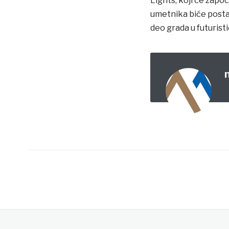
Lights, koji će zap
umetnika biće postav
deo grada u futuristi