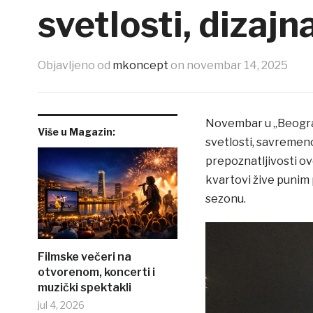
svetlosti, dizajn
Objavljeno od
mkoncept
on
novembar 14, 2025
Novembar u „Beogra
Više u Magazin:
svetlosti, savremeno
prepoznatljivosti ov
kvartovi žive punim
sezonu.
Filmske večeri na
otvorenom, koncerti i
muzički spektakli
jul 4, 2026