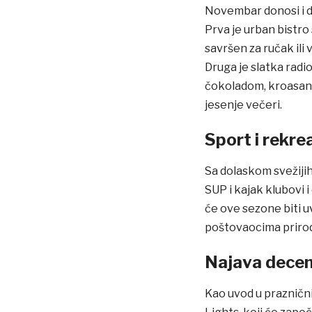
Novembar donosi i d
Prva je urban bistro
savršen za ručak ili
Druga je slatka rad
čokoladom, kroasani
jesenje večeri.
Sport i rekre
Sa dolaskom svežijih
SUP i kajak klubovi i
će ove sezone biti 
poštovaocima prirode
Najava decem
Kao uvod u praznični