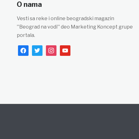
O nama
Vesti sa reke i online beogradski magazin
''Beograd na vodi'' deo Marketing Koncept grupe
portala.
facebook
twitter
instagram
youtube