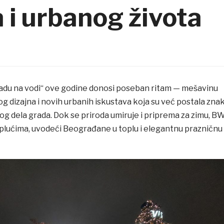
a i urbanog života
du na vodi“ ove godine donosi poseban ritam — mešavinu
g dizajna i novih urbanih iskustava koja su već postala zna
og dela grada. Dok se priroda umiruje i priprema za zimu, B
 plućima, uvodeći Beograđane u toplu i elegantnu prazničnu