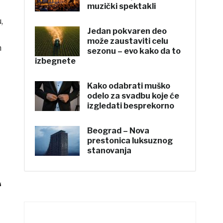
muzički spektakli
,
Jedan pokvaren deo
može zaustaviti celu
m
sezonu – evo kako da to
izbegnete
Kako odabrati muško
odelo za svadbu koje će
izgledati besprekorno
Beograd – Nova
prestonica luksuznog
stanovanja
“