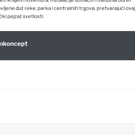
očeti krajem novembra. Instalacije domaćih i međunarodnih
ljene duž reke, parka i centralnih trgova, pretvarajući ova
čki pejzaž svetlosti.
mkoncept