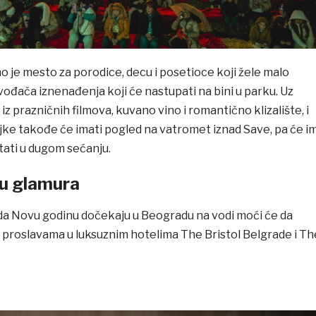
o je mesto za porodice, decu i posetioce koji žele malo
zvođača iznenađenja koji će nastupati na bini u parku. Uz
z prazničnih filmova, kuvano vino i romantično klizalište, i
jke takođe će imati pogled na vatromet iznad Save, pa će i
tati u dugom sećanju.
u glamura
 da Novu godinu dočekaju u Beogradu na vodi moći će da
m proslavama u luksuznim hotelima The Bristol Belgrade i Th