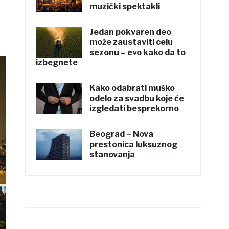
muzički spektakli
Jedan pokvaren deo
može zaustaviti celu
sezonu – evo kako da to
izbegnete
Kako odabrati muško
odelo za svadbu koje će
izgledati besprekorno
Beograd – Nova
prestonica luksuznog
stanovanja