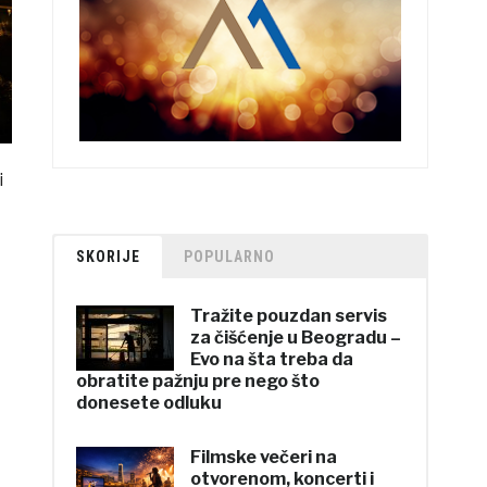
i
SKORIJE
POPULARNO
Tražite pouzdan servis
za čišćenje u Beogradu –
Evo na šta treba da
obratite pažnju pre nego što
donesete odluku
Filmske večeri na
otvorenom, koncerti i