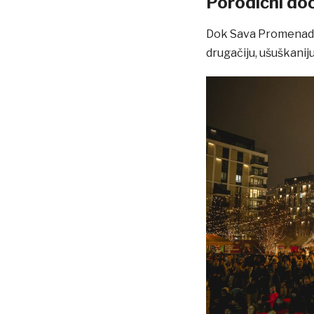
Porodični doč
Dok Sava Promenada 
drugačiju, ušuškanij