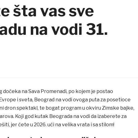
te šta vas sve
adu na vodi 31.
g dočeka na Sava Promenadi, po kojem je postao
Evrope i sveta, Beograd na vodi ovoga puta za posetioce
ni dron spektakl, te bogat program u okviru Zimske bajke,
barova. Koji god kutak Beograda na vodi da izaberete za
ti, jer ćete u 2026. ući na velika vrata i sa stilom!