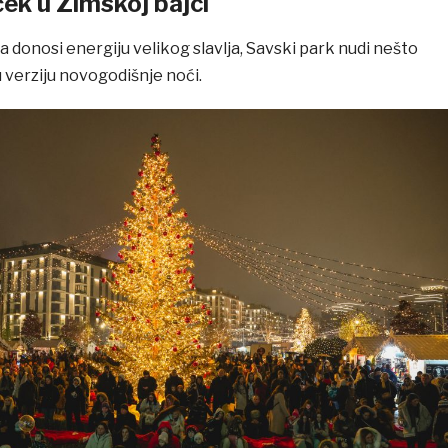
ek u Zimskoj bajci
donosi energiju velikog slavlja, Savski park nudi nešto
u verziju novogodišnje noći.