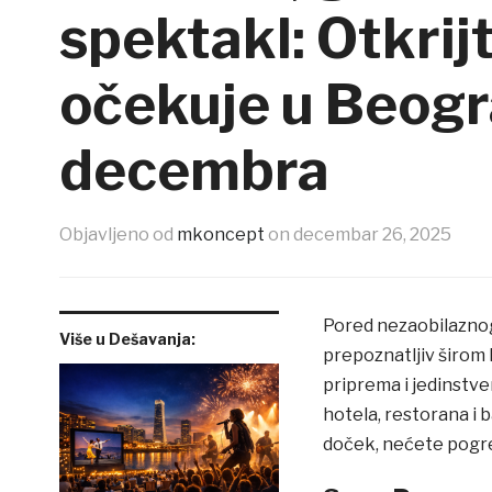
spektakl: Otkrij
očekuje u Beogr
decembra
Objavljeno od
mkoncept
on
decembar 26, 2025
Pored nezaobilazno
Više u Dešavanja:
prepoznatljiv širom 
priprema i jedinstve
hotela, restorana i 
doček, nećete pogreši