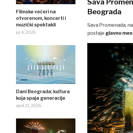
Sava Promena
Beograda
Filmske večeri na
otvorenom, koncerti i
muzički spektakli
Sava Promenada, naj
jul 4, 2026
postaje
glavno mes
Dani Beograda: kultura
koja spaja generacije
april 21, 2026