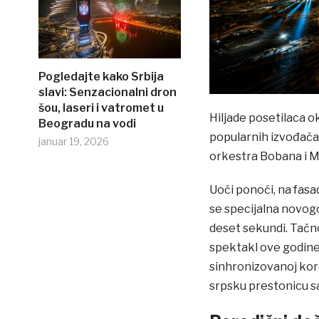
Pogledajte kako Srbija
slavi: Senzacionalni dron
šou, laseri i vatromet u
Hiljade posetilaca o
Beogradu na vodi
popularnih izvođača
januar 19, 2026
orkestra Bobana i 
Uoči ponoći, na fasa
se specijalna novogo
deset sekundi. Tačno
spektakl ove godine
sinhronizovanoj kore
srpsku prestonicu 