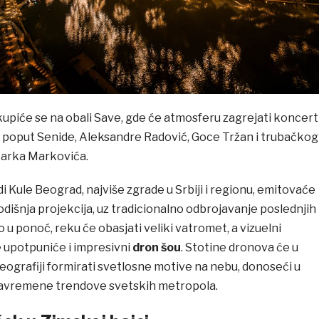
kupiće se na obali Save, gde će atmosferu zagrejati koncert
 poput Senide, Aleksandre Radović, Goce Tržan i trubačkog
Marka Markovića.
di Kule Beograd, najviše zgrade u Srbiji i regionu, emitovaće
dišnja projekcija, uz tradicionalno odbrojavanje poslednjih
 u ponoć, reku će obasjati veliki vatromet, a vizuelni
 upotpuniće i impresivni
dron šou
. Stotine dronova će u
ografiji formirati svetlosne motive na nebu, donoseći u
savremene trendove svetskih metropola.