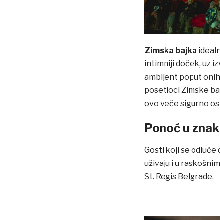
Zimska bajka
idealn
intimniji doček, uz i
ambijent poput onih i
posetioci Zimske ba
ovo veče sigurno os
Ponoć u znak
Gosti koji se odluče
uživaju i u raskošni
St. Regis Belgrade.