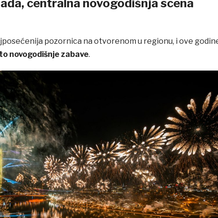
da, centralna novogodišnja scena
posećenija pozornica na otvorenom u regionu, i ove godin
to novogodišnje zabave
.