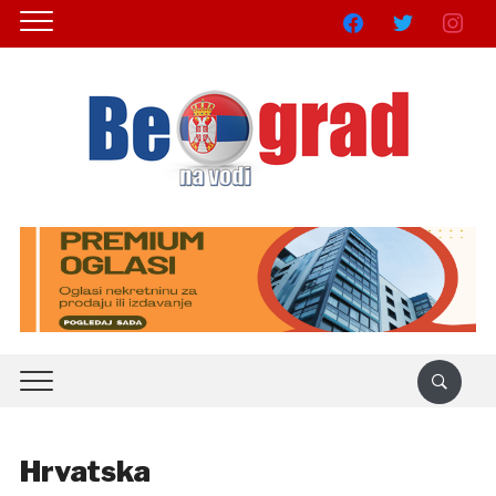
facebook
twitter
instagra
Hrvatska