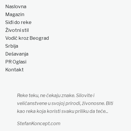
Naslovna
Magazin
Siđi do reke
Životni stil
Vodič kroz Beograd
Srbija
Dešavanja
PR Oglasi
Kontakt
Reke teku, ne čekaju znake. Silovite i
veličanstvene u svojoj prirodi, živonosne. Biti
kao reka koja koristi svaku priliku da teče...
StefanKoncept.com